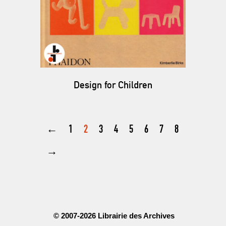
Design for Children
←
1
2
3
4
5
6
7
8
→
© 2007-2026 Librairie des Archives