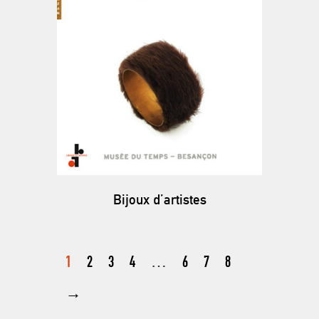
Bijoux d’artistes
1
2
3
4
…
6
7
8
→