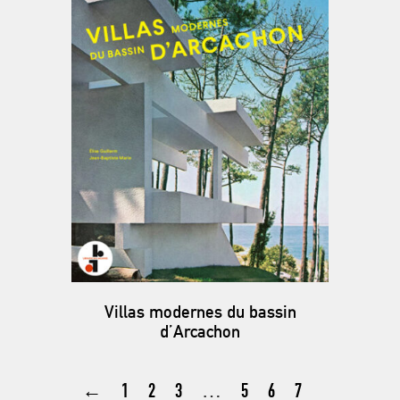
Villas modernes du bassin
d’Arcachon
←
1
2
3
…
5
6
7