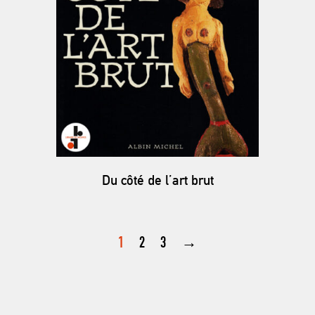
Du côté de l’art brut
1
2
3
→