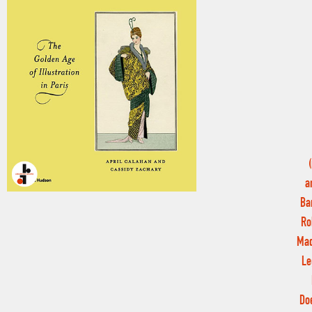
a
Ba
Ro
Mad
Le
Do