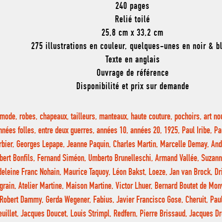
240 pages
Relié toilé
25,8 cm x 33,2 cm
275 illustrations en couleur, quelques-unes en noir & b
Texte en anglais
Ouvrage de référence
Disponibilité et prix sur demande
(mode, robes, chapeaux, tailleurs, manteaux, haute couture, pochoirs, art no
nnées folles, entre deux guerres, années 10, années 20, 1925, Paul Iribe, Pa
rbier, Georges Lepape, Jeanne Paquin, Charles Martin, Marcelle Demay, And
bert Bonfils, Fernand Siméon, Umberto Brunelleschi, Armand Vallée, Suzan
eleine Franc Nohain, Maurice Taquoy, Léon Bakst, Loeze, Jan van Brock, Dri
grain, Atelier Martine, Maison Martine, Victor Lhuer, Bernard Boutet de Mon
Robert Dammy, Gerda Wegener, Fabius, Javier Francisco Gose, Cheruit, Pau
euillet, Jacques Doucet, Louis Strimpl, Redfern, Pierre Brissaud, Jacques D