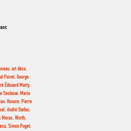
lanc
uveau, art déco,
ul Poiret, George
ré Édouard Marty,
ne Sesboue, Marie
an, Honore, Pierre
vel, André Stefan,
l Meras, Worth,
resa, Simon Puget,