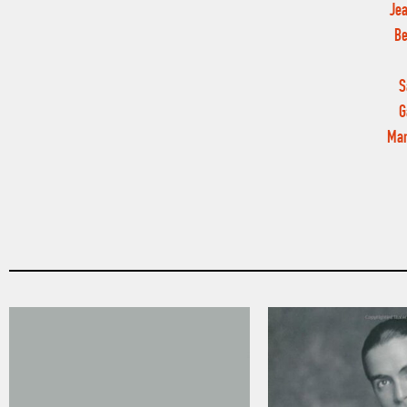
Jea
Be
S
G
Man