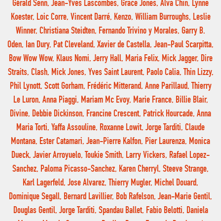
Gérald Senn, Jean-Yves Lascombes, Grace Jones, Alva Chin, Lynne
Koester, Loic Corre, Vincent Darré, Kenzo, William Burroughs, Leslie
Winner, Christiana Steidten, Fernando Trivino y Morales, Garry B.
Oden, Ian Dury, Pat Cleveland, Xavier de Castella, Jean-Paul Scarpitta,
Bow Wow Wow, Klaus Nomi, Jerry Hall, Maria Felix, Mick Jagger, Dire
Straits, Clash, Mick Jones, Yves Saint Laurent, Paolo Calia, Thin Lizzy,
Phil Lynott, Scott Gorham, Frédéric Mitterand, Anne Parillaud, Thierry
Le Luron, Anna Piaggi, Mariam Mc Evoy, Marie France, Billie Blair,
Divine, Debbie Dickinson, Francine Crescent, Patrick Hourcade, Anna
Maria Torti, Yaffa Assouline, Roxanne Lowit, Jorge Tarditi, Claude
Montana, Ester Catamari, Jean-Pierre Kalfon, Pier Laurenza, Monica
Dueck, Javier Arroyuelo, Toukie Smith, Larry Vickers, Rafael Lopez-
Sanchez, Paloma Picasso-Sanchez, Karen Cherryl, Steeve Strange,
Karl Lagerfeld, Jose Alvarez, Thierry Mugler, Michel Douard,
Dominique Segall, Bernard Lavillier, Bob Rafelson, Jean-Marie Gentil,
Douglas Gentil, Jorge Tarditi, Spandau Ballet, Fabio Belotti, Daniela