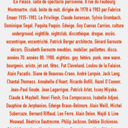
(Le Palace, salle de spectacle parisienne, 8 rue du Faubourg
Montmartre, club, boite de nuit, dirigée de 1978 à 1983 par Fabrice
Emaer 1935-1983, Le Privilège, Claude Aurensan, Sylvie Grumbach,
Dominique Segal, Paquita Paquin, Edwige, Guy Cuevas Carrion, culture
underground, nightlife, nightclub, discothèque, drogue, excès,
excentrique, excentricité, Patrick Berger architecte, Gérard Garouste
décors, Élisabeth Garouste meubles, mobilier, paillettes, disco,
années 70, années 80, 1980, eighties, gay, hétéro, punk, new wave,
bourgeois, aristo, jet set, fêtes, Pat Cleveland, Loulou de la Falaise,
Alain Pacadis, Diane de Beauvau-Craon, André Larquie, Jack Lang,
Chantal Thomass, Annabelle d’Huart, Ricardo Bofill, Hazel O’Connor,
Jean-Paul Goude, Jean Lagarrigue, Patrick Arlet, Issey Miyake,
Claude & Maybell, Henri Flesh, Eva Compocasso, Isabelle Adjani,
Dauphine de Jerphanion, Edwige Braun-Belmore, Alain Weill, Michel
Subercaze, Bernard Riffaud, Leo Ferre, Alain Delon, Wajdi & Line
Moawad, Béatrice Dautresme, Philip Jackson, Debbie Dickinson,