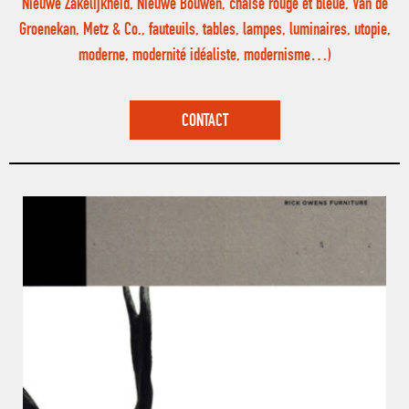
Nieuwe Zakelijkheid, Nieuwe Bouwen, chaise rouge et bleue, Van de
Groenekan, Metz & Co., fauteuils, tables, lampes, luminaires, utopie,
moderne, modernité idéaliste, modernisme…)
CONTACT