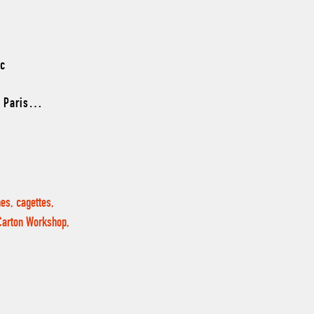
nc
k, Paris…
es, cagettes,
 Carton Workshop,