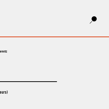
erentz
eurs)