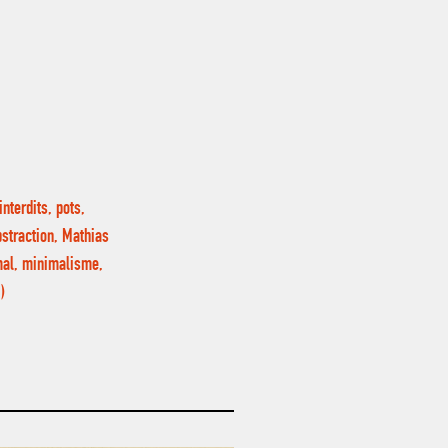
nterdits, pots,
bstraction, Mathias
imal, minimalisme,
)