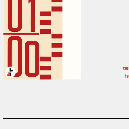
car
Fe