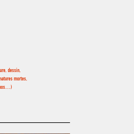
ure, dessin,
 natures mortes,
repos…)