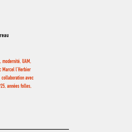
areau
e, modernité, UAM,
c Marcel l’Herbier
, collaboration avec
25, années folles,