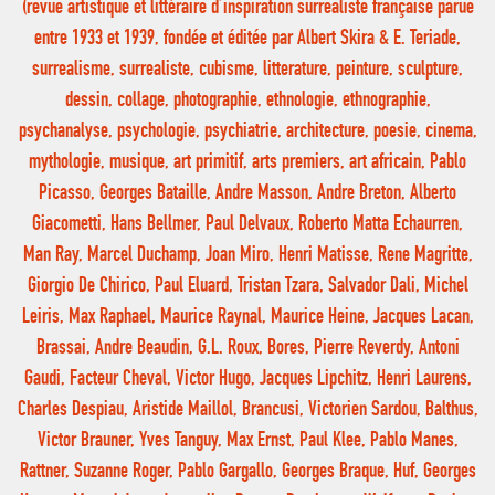
(revue artistique et littéraire d’inspiration surrealiste française parue
entre 1933 et 1939, fondée et éditée par Albert Skira & E. Teriade,
surrealisme, surrealiste, cubisme, litterature, peinture, sculpture,
dessin, collage, photographie, ethnologie, ethnographie,
psychanalyse, psychologie, psychiatrie, architecture, poesie, cinema,
mythologie, musique, art primitif, arts premiers, art africain, Pablo
Picasso, Georges Bataille, Andre Masson, Andre Breton, Alberto
Giacometti, Hans Bellmer, Paul Delvaux, Roberto Matta Echaurren,
Man Ray, Marcel Duchamp, Joan Miro, Henri Matisse, Rene Magritte,
Giorgio De Chirico, Paul Eluard, Tristan Tzara, Salvador Dali, Michel
Leiris, Max Raphael, Maurice Raynal, Maurice Heine, Jacques Lacan,
Brassai, Andre Beaudin, G.L. Roux, Bores, Pierre Reverdy, Antoni
Gaudi, Facteur Cheval, Victor Hugo, Jacques Lipchitz, Henri Laurens,
Charles Despiau, Aristide Maillol, Brancusi, Victorien Sardou, Balthus,
Victor Brauner, Yves Tanguy, Max Ernst, Paul Klee, Pablo Manes,
Rattner, Suzanne Roger, Pablo Gargallo, Georges Braque, Huf, Georges