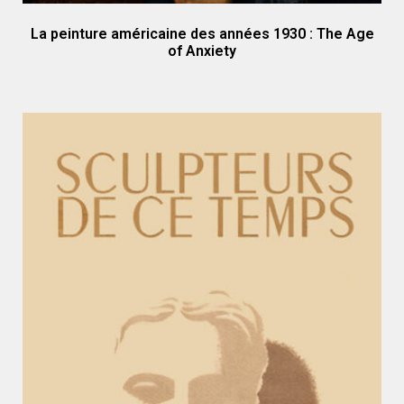
La peinture américaine des années 1930 : The Age
of Anxiety