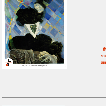
(M
scu
sur