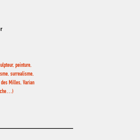
ur
ulpteur, peinture,
aisme, surrealisme,
 des Milles, Varian
dèche…)