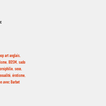
nc
op art anglais,
ichisme, BDSM, sado
rniphilie, sexe,
exualité, érotisme,
on avec Barbet