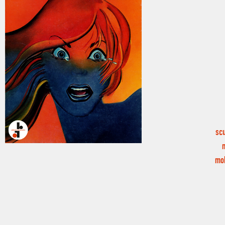
scu
mob