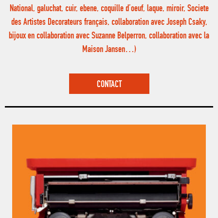
National, galuchat, cuir, ebene, coquille d’oeuf, laque, miroir, Societe
des Artistes Decorateurs français, collaboration avec Joseph Csaky,
bijoux en collaboration avec Suzanne Belperron, collaboration avec la
Maison Jansen…)
CONTACT