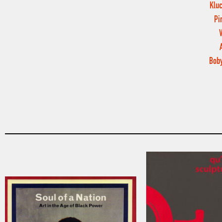
Kluc
Pi
Boby