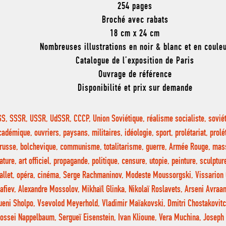
254 pages
Broché avec rabats
18 cm x 24 cm
Nombreuses illustrations en noir & blanc et en coule
Catalogue de l’exposition de Paris
Ouvrage de référence
Disponibilité et prix sur demande
S, SSSR, USSR, UdSSR, CCCP, Union Soviétique, réalisme socialiste, sovi
cadémique, ouvriers, paysans, militaires, idéologie, sport, prolétariat, prolé
russe, bolchevique, communisme, totalitarisme, guerre, Armée Rouge, masse
ature, art officiel, propagande, politique, censure, utopie, peinture, sculpture
allet, opéra, cinéma, Serge Rachmaninov, Modeste Moussorgski, Vissarion 
afiev, Alexandre Mossolov, Mikhaïl Glinka, Nikolaï Roslavets, Arseni Avraa
ueni Sholpo, Vsevolod Meyerhold, Vladimir Maïakovski, Dmitri Chostakovitc
ossei Nappelbaum, Sergueï Eisenstein, Ivan Klioune, Vera Muchina, Joseph 