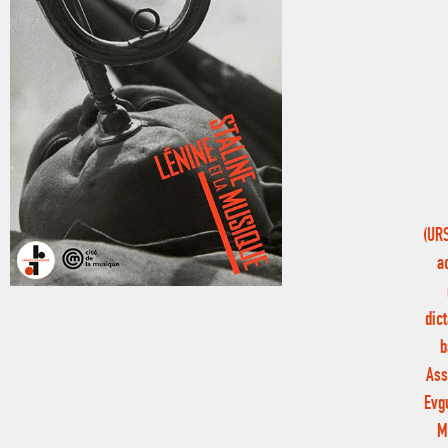
(URS
a
dict
b
Ass
Evg
M