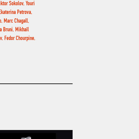
iktor Sokolov, Youri
Ekaterina Petrova,
o, Marc Chagall,
a Bruni, Mikhaïl
v, Fedor Chourpine,