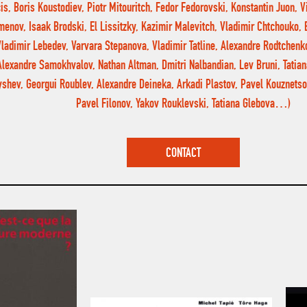
is, Boris Koustodiev, Piotr Mitouritch, Fedor Fedorovski, Konstantin Juon, V
menov, Isaak Brodski, El Lissitzky, Kazimir Malevitch, Vladimir Chtchouko, 
Vladimir Lebedev, Varvara Stepanova, Vladimir Tatline, Alexandre Rodtchenk
Alexandre Samokhvalov, Nathan Altman, Dmitri Nalbandian, Lev Bruni, Tatian
shev, Georgui Roublev, Alexandre Deineka, Arkadi Plastov, Pavel Kouznetso
Pavel Filonov, Yakov Rouklevski, Tatiana Glebova…)
CONTACT