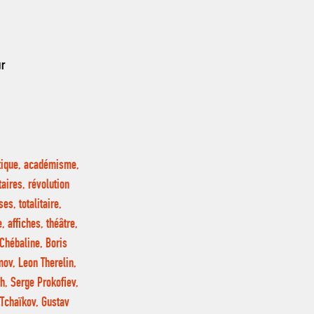
ur
étique, académisme,
taires, révolution
s, totalitaire,
, affiches, théâtre,
Chébaline, Boris
mov, Leon Therelin,
h, Serge Prokofiev,
Tchaïkov, Gustav