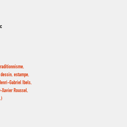
nc
traditionnisme,
, dessin, estampe,
enri-Gabriel Ibels,
r-Xavier Roussel,
…)