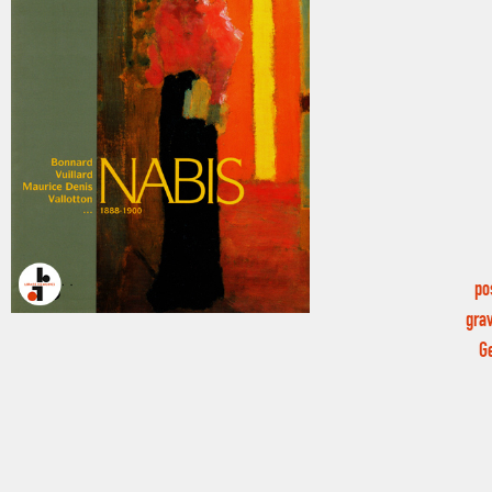
po
grav
G