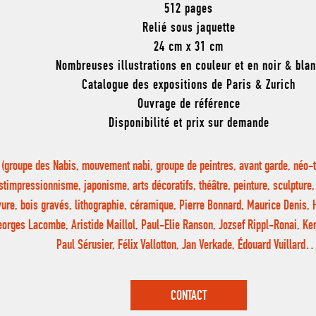
512 pages
Relié sous jaquette
24 cm x 31 cm
Nombreuses illustrations en couleur et en noir & bla
Catalogue des expositions de Paris & Zurich
Ouvrage de référence
Disponibilité et prix sur demande
(groupe des Nabis, mouvement nabi, groupe de peintres, avant garde, néo-
stimpressionnisme, japonisme, arts décoratifs, théâtre, peinture, sculpture
ure, bois gravés, lithographie, céramique, Pierre Bonnard, Maurice Denis, H
eorges Lacombe, Aristide Maillol, Paul-Elie Ranson, Jozsef Rippl-Ronai, Ke
Paul Sérusier, Félix Vallotton, Jan Verkade, Édouard Vuillard
CONTACT