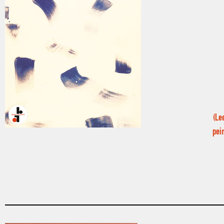
(Le
pei