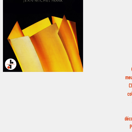
meu
C
co
déc
P