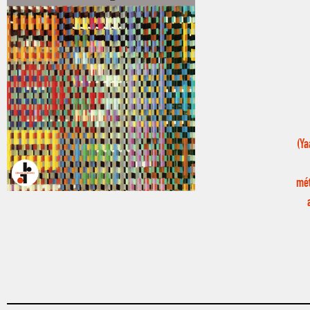
(Ya
mét