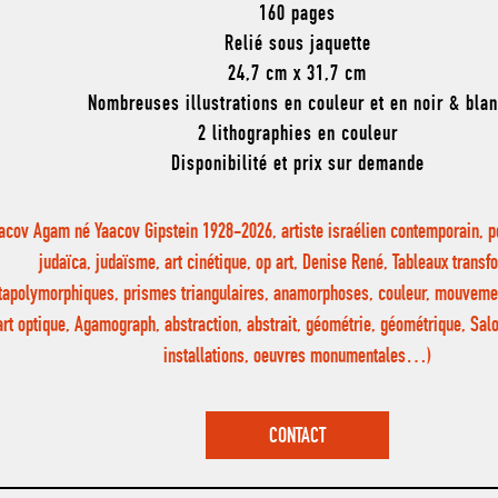
160 pages
Relié sous jaquette
24,7 cm x 31,7 cm
Nombreuses illustrations en couleur et en noir & bla
2 lithographies en couleur
Disponibilité et prix sur demande
acov Agam né Yaacov Gipstein 1928-2026, artiste israélien contemporain, pe
judaïca, judaïsme, art cinétique, op art, Denise René, Tableaux transf
apolymorphiques, prismes triangulaires, anamorphoses, couleur, mouvement
art optique, Agamograph, abstraction, abstrait, géométrie, géométrique, Sa
installations, oeuvres monumentales…)
CONTACT