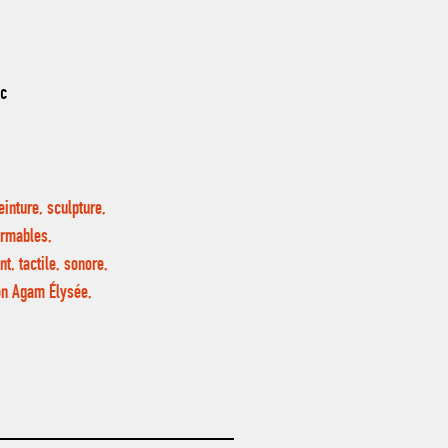
nc
inture, sculpture,
ormables,
, tactile, sonore,
lon Agam Élysée,