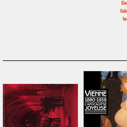
Die
Gabr
he