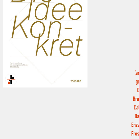
(a
g
Bra
Ca
Da
Enzw
Fros