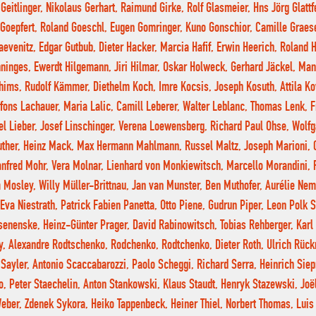
Geitlinger, Nikolaus Gerhart, Raimund Girke, Rolf Glasmeier, Hns Jörg Glatt
Goepfert, Roland Goeschl, Eugen Gomringer, Kuno Gonschior, Camille Graes
aevenitz, Edgar Gutbub, Dieter Hacker, Marcia Hafif, Erwin Heerich, Roland
ninges, Ewerdt Hilgemann, Jiri Hilmar, Oskar Holweck, Gerhard Jäckel, Man
hims, Rudolf Kämmer, Diethelm Koch, Imre Kocsis, Joseph Kosuth, Attila Ko
lfons Lachauer, Maria Lalic, Camill Leberer, Walter Leblanc, Thomas Lenk, F
el Lieber, Josef Linschinger, Verena Loewensberg, Richard Paul Ohse, Wolf
uther, Heinz Mack, Max Hermann Mahlmann, Russel Maltz, Joseph Marioni, C
nfred Mohr, Vera Molnar, Lienhard von Monkiewitsch, Marcello Morandini, F
 Mosley, Willy Müller-Brittnau, Jan van Munster, Ben Muthofer, Aurélie Ne
Eva Niestrath, Patrick Fabien Panetta, Otto Piene, Gudrun Piper, Leon Polk S
senenske, Heinz-Günter Prager, David Rabinowitsch, Tobias Rehberger, Karl 
y, Alexandre Rodtschenko, Rodchenko, Rodtchenko, Dieter Roth, Ulrich Rück
 Sayler, Antonio Scaccabarozzi, Paolo Scheggi, Richard Serra, Heinrich Sie
o, Peter Staechelin, Anton Stankowski, Klaus Staudt, Henryk Stazewski, Joël
eber, Zdenek Sykora, Heiko Tappenbeck, Heiner Thiel, Norbert Thomas, Luis 