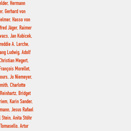
felder, Hermann
er, Gerhard von
 Helmer, Hasso von
fred Jäger, Raimer
vacs, Jan Kubicek,
reddie A. Lerche,
gang Ludwig, Adolf
hristian Megert,
rançois Morellet,
mours, Jo Niemeyer,
mith, Charlotte
Reinhartz, Bridget
riem, Karin Sander,
pmann, Jesus Rafael
 Stein, Anita Stöhr
Tomasello, Artur