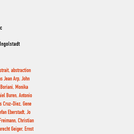
nc
Ingolstadt
strait, abstraction
ns Jean Arp, John
 Boriani, Monika
iel Buren, Antonio
s Cruz-Diez, Gene
efan Eberstadt, Jo
Freimann, Christian
recht Geiger, Ernst