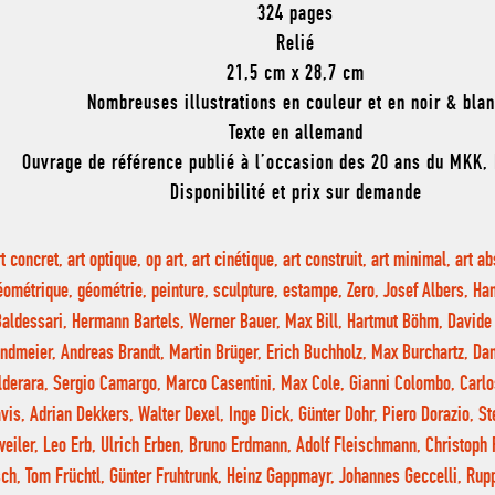
324 pages
Relié
21,5 cm x 28,7 cm
Nombreuses illustrations en couleur et en noir & bla
Texte en allemand
Ouvrage de référence publié à l’occasion des 20 ans du MKK, 
Disponibilité et prix sur demande
rt concret, art optique, op art, art cinétique, art construit, art minimal, art ab
éométrique, géométrie, peinture, sculpture, estampe, Zero, Josef Albers, Ha
Baldessari, Hermann Bartels, Werner Bauer, Max Bill, Hartmut Böhm, Davide
ndmeier, Andreas Brandt, Martin Brüger, Erich Buchholz, Max Burchartz, Dan
lderara, Sergio Camargo, Marco Casentini, Max Cole, Gianni Colombo, Carlo
vis, Adrian Dekkers, Walter Dexel, Inge Dick, Günter Dohr, Piero Dorazio, St
eiler, Leo Erb, Ulrich Erben, Bruno Erdmann, Adolf Fleischmann, Christoph 
ch, Tom Früchtl, Günter Fruhtrunk, Heinz Gappmayr, Johannes Geccelli, Rupp