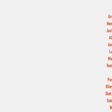
Gr
Hen
Joc
A
Ax
L
Ma
Tom
Po
Rile
Diet
Sot
W