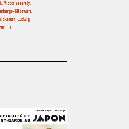
k, Vicotr Vasarely,
rdemberge-Gildewart,
Wickeroth, Ludwig
derer…)