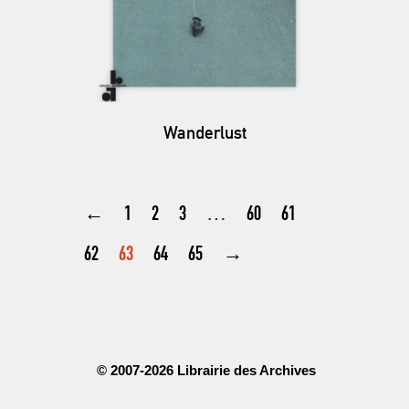
Wanderlust
←
1
2
3
…
60
61
62
63
64
65
→
© 2007-2026 Librairie des Archives