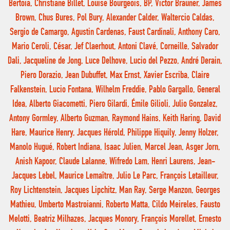
Bertoia, Christiane Billet, Louise Bourgeois, BP, Victor Brauner, James
Brown, Chus Bures, Pol Bury, Alexander Calder, Waltercio Caldas,
Sergio de Camargo, Agustin Cardenas, Faust Cardinali, Anthony Caro,
Mario Ceroli, César, Jef Claerhout, Antoni Clavé, Corneille, Salvador
Dali, Jacqueline de Jong, Luce Delhove, Lucio del Pezzo, André Derain,
Piero Dorazio, Jean Dubuffet, Max Ernst, Xavier Escriba, Claire
Falkenstein, Lucio Fontana, Wilhelm Freddie, Pablo Gargallo, General
Idea, Alberto Giacometti, Piero Gilardi, Émile Gilioli, Julio Gonzalez,
Antony Gormley, Alberto Guzman, Raymond Hains, Keith Haring, David
Hare, Maurice Henry, Jacques Hérold, Philippe Hiquily, Jenny Holzer,
Manolo Hugué, Robert Indiana, Isaac Julien, Marcel Jean, Asger Jorn,
Anish Kapoor, Claude Lalanne, Wifredo Lam, Henri Laurens, Jean-
Jacques Lebel, Maurice Lemaître, Julio Le Parc, François Letailleur,
Roy Lichtenstein, Jacques Lipchitz, Man Ray, Serge Manzon, Georges
Mathieu, Umberto Mastroianni, Roberto Matta, Cildo Meireles, Fausto
Melotti, Beatriz Milhazes, Jacques Monory, François Morellet, Ernesto