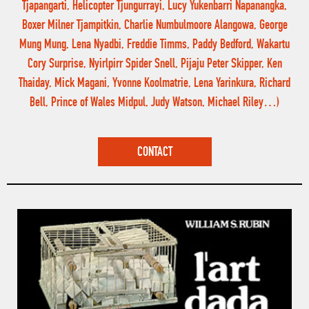
Tjapangarti, Helicopter Tjungurrayi, Lucy Yukenbarri Napanangka,
Boxer Milner Tjampitkin, Charlie Numbulmoore Alangowa, George
Mung Mung, Lena Nyadbi, Freddie Timms, Paddy Bedford, Wakartu
Cory Surprise, Nyirlpirr Spider Snell, Pijaju Peter Skipper, Ken
Thaiday, Mick Magani, Yvonne Koolmatrie, Lena Yarinkura, Richard
Bell, Prince of Wales Midpul, Judy Watson, Michael Riley…)
CONTACT