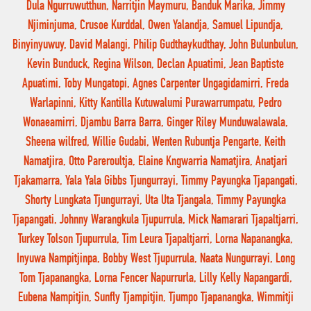
Dula Ngurruwutthun, Narritjin Maymuru, Banduk Marika, Jimmy
Njiminjuma, Crusoe Kurddal, Owen Yalandja, Samuel Lipundja,
Binyinyuwuy, David Malangi, Philip Gudthaykudthay, John Bulunbulun,
Kevin Bunduck, Regina Wilson, Declan Apuatimi, Jean Baptiste
Apuatimi, Toby Mungatopi, Agnes Carpenter Ungagidamirri, Freda
Warlapinni, Kitty Kantilla Kutuwalumi Purawarrumpatu, Pedro
Wonaeamirri, Djambu Barra Barra, Ginger Riley Munduwalawala,
Sheena wilfred, Willie Gudabi, Wenten Rubuntja Pengarte, Keith
Namatjira, Otto Pareroultja, Elaine Kngwarria Namatjira, Anatjari
Tjakamarra, Yala Yala Gibbs Tjungurrayi, Timmy Payungka Tjapangati,
Shorty Lungkata Tjungurrayi, Uta Uta Tjangala, Timmy Payungka
Tjapangati, Johnny Warangkula Tjupurrula, Mick Namarari Tjapaltjarri,
Turkey Tolson Tjupurrula, Tim Leura Tjapaltjarri, Lorna Napanangka,
Inyuwa Nampitjinpa, Bobby West Tjupurrula, Naata Nungurrayi, Long
Tom Tjapanangka, Lorna Fencer Napurrurla, Lilly Kelly Napangardi,
Eubena Nampitjin, Sunfly Tjampitjin, Tjumpo Tjapanangka, Wimmitji