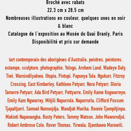
Broché avec rabats
22,3 cm x 28,5 cm
Nombreuses illustrations en couleur, quelques unes en noir
& blanc
Catalogue de l’exposition au Musée du Quai Branly, Paris
Disponibilité et prix sur demande
(art contemporain des aborigènes d’Australie, peintres, peintures,
estampe, sculpture, photographie, Yolngu, Arnhem Land, Wadeye Daly,
Tiwi, Warnindilyakwa, Utopia, Pintupi, Papunya Tula, Ngukurr, Fitzroy
Crossing, East Kimberley, Kathleen Petyarr, Nora Petyarr, Gloria
Tamerre Petyarr, Ada Bird Petyarr, Pettyarre, Emily Kame Kngwarreye,
Emily Kam Ngwarray, Mitjili Napurrula, Napurrurla, Clifford Possum
Tjapaltjarri, Samuel Namunjdja, Wandjuk Marika, Ronnie Tjampitjinpa,
Makinti Napanangka, Rusty Peters, Tommy Watson, John Mawurndjul,
Robert Ambrose Cole, Rover Thomas, Yirwala, Djambawa Marawili,