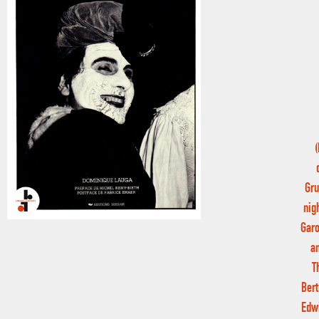
(
Gru
nig
Garo
a
T
Bert
Edwi