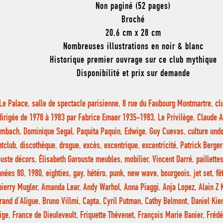
Non paginé (52 pages)
Broché
20,6 cm x 28 cm
Nombreuses illustrations en noir & blanc
Historique premier ouvrage sur ce club mythique
Disponibilité et prix sur demande
Le Palace, salle de spectacle parisienne, 8 rue du Faubourg Montmartre, club
dirigée de 1978 à 1983 par Fabrice Emaer 1935-1983, Le Privilège, Claude 
mbach, Dominique Segal, Paquita Paquin, Edwige, Guy Cuevas, culture under
htclub, discothèque, drogue, excès, excentrique, excentricité, Patrick Berger
uste décors, Élisabeth Garouste meubles, mobilier, Vincent Darré, paillette
nnées 80, 1980, eighties, gay, hétéro, punk, new wave, bourgeois, jet set, fê
hierry Mugler, Amanda Lear, Andy Warhol, Anna Piaggi, Anja Lopez, Alain Z 
rand d’Aligue, Bruno Villmi, Capta, Cyril Putman, Cathy Belmont, Daniel Kie
ge, France de Dieuleveult, Friquette Thévenet, François Marie Banier, Frédé