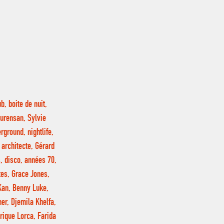
, boite de nuit,
Aurensan, Sylvie
ground, nightlife,
 architecte, Gérard
s, disco, années 70,
tes, Grace Jones,
Kan, Benny Luke,
ner, Djemila Khelfa,
rique Lorca, Farida