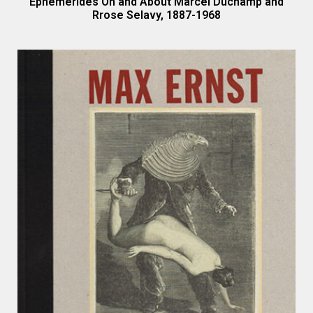
Ephemerides On and About Marcel Duchamp and
Rrose Selavy, 1887-1968