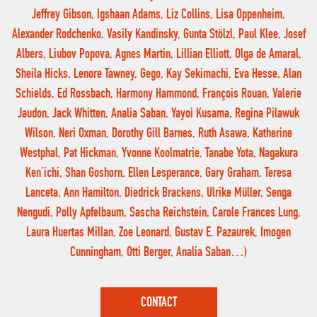
Jeffrey Gibson, Igshaan Adams, Liz Collins, Lisa Oppenheim,
Alexander Rodchenko, Vasily Kandinsky, Gunta Stölzl, Paul Klee, Josef
Albers, Liubov Popova, Agnes Martin, Lillian Elliott, Olga de Amaral,
Sheila Hicks, Lenore Tawney, Gego, Kay Sekimachi, Eva Hesse, Alan
Schields, Ed Rossbach, Harmony Hammond, François Rouan, Valerie
Jaudon, Jack Whitten, Analia Saban, Yayoi Kusama, Regina Pilawuk
Wilson, Neri Oxman, Dorothy Gill Barnes, Ruth Asawa, Katherine
Westphal, Pat Hickman, Yvonne Koolmatrie, Tanabe Yota, Nagakura
Ken’ichi, Shan Goshorn, Ellen Lesperance, Gary Graham, Teresa
Lanceta, Ann Hamilton, Diedrick Brackens, Ulrike Müller, Senga
Nengudi, Polly Apfelbaum, Sascha Reichstein, Carole Frances Lung,
Laura Huertas Millan, Zoe Leonard, Gustav E. Pazaurek, Imogen
Cunningham, Otti Berger, Analia Saban…)
CONTACT