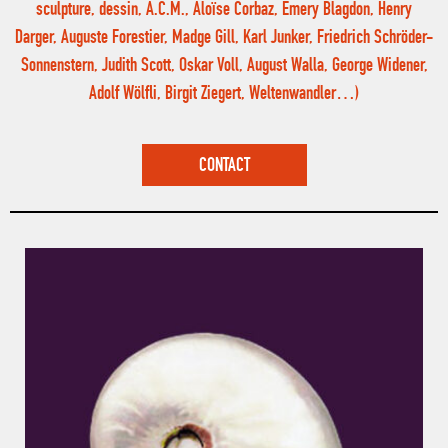
sculpture, dessin, A.C.M., Aloïse Corbaz, Emery Blagdon, Henry
Darger, Auguste Forestier, Madge Gill, Karl Junker, Friedrich Schröder-
Sonnenstern, Judith Scott, Oskar Voll, August Walla, George Widener,
Adolf Wölfli, Birgit Ziegert, Weltenwandler…)
CONTACT