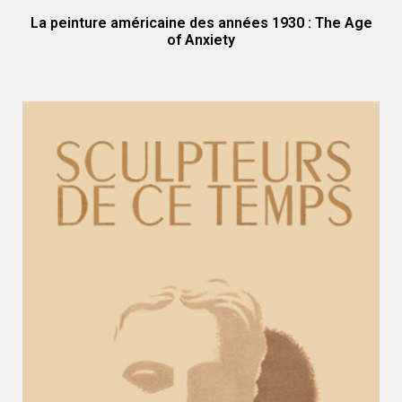
La peinture américaine des années 1930 : The Age
of Anxiety