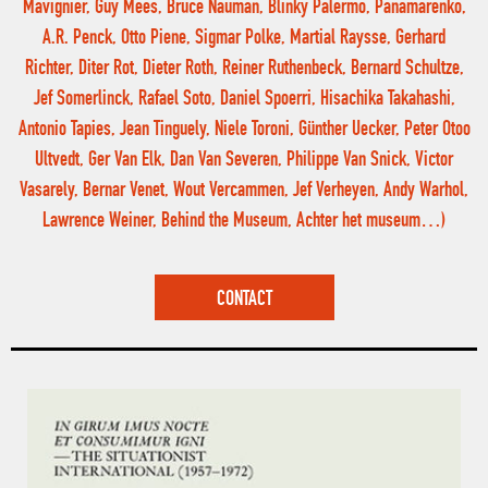
Mavignier, Guy Mees, Bruce Nauman, Blinky Palermo, Panamarenko,
A.R. Penck, Otto Piene, Sigmar Polke, Martial Raysse, Gerhard
Richter, Diter Rot, Dieter Roth, Reiner Ruthenbeck, Bernard Schultze,
Jef Somerlinck, Rafael Soto, Daniel Spoerri, Hisachika Takahashi,
Antonio Tapies, Jean Tinguely, Niele Toroni, Günther Uecker, Peter Otoo
Ultvedt, Ger Van Elk, Dan Van Severen, Philippe Van Snick, Victor
Vasarely, Bernar Venet, Wout Vercammen, Jef Verheyen, Andy Warhol,
Lawrence Weiner, Behind the Museum, Achter het museum…)
CONTACT