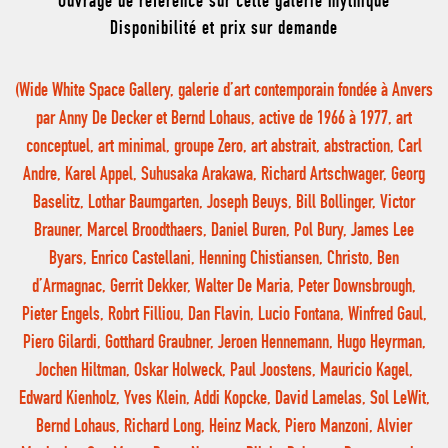
Ouvrage de référence sur cette galerie mythique
Disponibilité et prix sur demande
(Wide White Space Gallery, galerie d’art contemporain fondée à Anvers
par Anny De Decker et Bernd Lohaus, active de 1966 à 1977, art
conceptuel, art minimal, groupe Zero, art abstrait, abstraction, Carl
Andre, Karel Appel, Suhusaka Arakawa, Richard Artschwager, Georg
Baselitz, Lothar Baumgarten, Joseph Beuys, Bill Bollinger, Victor
Brauner, Marcel Broodthaers, Daniel Buren, Pol Bury, James Lee
Byars, Enrico Castellani, Henning Chistiansen, Christo, Ben
d’Armagnac, Gerrit Dekker, Walter De Maria, Peter Downsbrough,
Pieter Engels, Robrt Filliou, Dan Flavin, Lucio Fontana, Winfred Gaul,
Piero Gilardi, Gotthard Graubner, Jeroen Hennemann, Hugo Heyrman,
Jochen Hiltman, Oskar Holweck, Paul Joostens, Mauricio Kagel,
Edward Kienholz, Yves Klein, Addi Kopcke, David Lamelas, Sol LeWit,
Bernd Lohaus, Richard Long, Heinz Mack, Piero Manzoni, Alvier