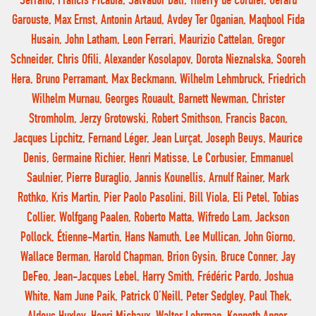
Serrano, Francis Picabia, Salvador Dali, Thierry de Cordier, Gérard
Garouste, Max Ernst, Antonin Artaud, Avdey Ter Oganian, Maqbool Fida
Husain, John Latham, Leon Ferrari, Maurizio Cattelan, Gregor
Schneider, Chris Ofili, Alexander Kosolapov, Dorota Nieznalska, Sooreh
Hera, Bruno Perramant, Max Beckmann, Wilhelm Lehmbruck, Friedrich
Wilhelm Murnau, Georges Rouault, Barnett Newman, Christer
Stromholm, Jerzy Grotowski, Robert Smithson, Francis Bacon,
Jacques Lipchitz, Fernand Léger, Jean Lurçat, Joseph Beuys, Maurice
Denis, Germaine Richier, Henri Matisse, Le Corbusier, Emmanuel
Saulnier, Pierre Buraglio, Jannis Kounellis, Arnulf Rainer, Mark
Rothko, Kris Martin, Pier Paolo Pasolini, Bill Viola, Eli Petel, Tobias
Collier, Wolfgang Paalen, Roberto Matta, Wifredo Lam, Jackson
Pollock, Étienne-Martin, Hans Namuth, Lee Mullican, John Giorno,
Wallace Berman, Harold Chapman, Brion Gysin, Bruce Conner, Jay
DeFeo, Jean-Jacques Lebel, Harry Smith, Frédéric Pardo, Joshua
White, Nam June Paik, Patrick O’Neill, Peter Sedgley, Paul Thek,