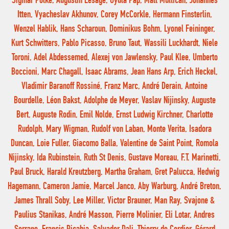
Sigmar Polke, Augustin Lesage, Gyula Pap, Matt Mullican, Johannes
Itten, Vyacheslav Akhunov, Corey McCorkle, Hermann Finsterlin,
Wenzel Hablik, Hans Scharoun, Dominikus Bohm, Lyonel Feininger,
Kurt Schwitters, Pablo Picasso, Bruno Taut, Wassili Luckhardt, Niele
Toroni, Adel Abdessemed, Alexej von Jawlensky, Paul Klee, Umberto
Boccioni, Marc Chagall, Isaac Abrams, Jean Hans Arp, Erich Heckel,
Vladimir Baranoff Rossiné, Franz Marc, André Derain, Antoine
Bourdelle, Léon Bakst, Adolphe de Meyer, Vaslav Nijinsky, Auguste
Bert, Auguste Rodin, Emil Nolde, Ernst Ludwig Kirchner, Charlotte
Rudolph, Mary Wigman, Rudolf von Laban, Monte Verita, Isadora
Duncan, Loie Fuller, Giacomo Balla, Valentine de Saint Point, Romola
Nijinsky, Ida Rubinstein, Ruth St Denis, Gustave Moreau, F.T. Marinetti,
Paul Bruck, Harald Kreutzberg, Martha Graham, Gret Palucca, Hedwig
Hagemann, Cameron Jamie, Marcel Janco, Aby Warburg, André Breton,
James Thrall Soby, Lee Miller, Victor Brauner, Man Ray, Svajone &
Paulius Stanikas, André Masson, Pierre Molinier, Eli Lotar, Andres