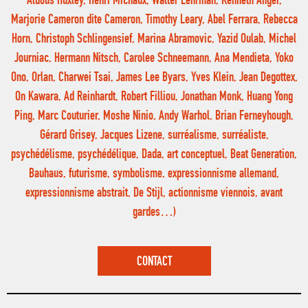
Aldous Huxley, Henri Michaux, Walter Lehrman, Kenneth Anger,
Marjorie Cameron dite Cameron, Timothy Leary, Abel Ferrara, Rebecca
Horn, Christoph Schlingensief, Marina Abramovic, Yazid Oulab, Michel
Journiac, Hermann Nitsch, Carolee Schneemann, Ana Mendieta, Yoko
Ono, Orlan, Charwei Tsai, James Lee Byars, Yves Klein, Jean Degottex,
On Kawara, Ad Reinhardt, Robert Filliou, Jonathan Monk, Huang Yong
Ping, Marc Couturier, Moshe Ninio, Andy Warhol, Brian Ferneyhough,
Gérard Grisey, Jacques Lizene, surréalisme, surréaliste,
psychédélisme, psychédélique, Dada, art conceptuel, Beat Generation,
Bauhaus, futurisme, symbolisme, expressionnisme allemand,
expressionnisme abstrait, De Stijl, actionnisme viennois, avant
gardes…)
CONTACT