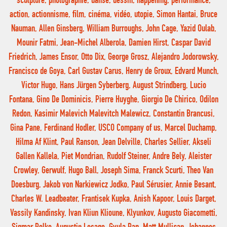
sculpture, photographie, danse, dessin, happening, performance,
action, actionnisme, film, cinéma, vidéo, utopie, Simon Hantai, Bruce
Nauman, Allen Ginsberg, William Burroughs, John Cage, Yazid Oulab,
Mounir Fatmi, Jean-Michel Alberola, Damien Hirst, Caspar David
Friedrich, James Ensor, Otto Dix, George Grosz, Alejandro Jodorowsky,
Francisco de Goya, Carl Gustav Carus, Henry de Groux, Edvard Munch,
Victor Hugo, Hans Jürgen Syberberg, August Strindberg, Lucio
Fontana, Gino De Dominicis, Pierre Huyghe, Giorgio De Chirico, Odilon
Redon, Kasimir Malevich Malevitch Malewicz, Constantin Brancusi,
Gina Pane, Ferdinand Hodler, USCO Company of us, Marcel Duchamp,
Hilma Af Klint, Paul Ranson, Jean Delville, Charles Sellier, Akseli
Gallen Kallela, Piet Mondrian, Rudolf Steiner, Andre Bely, Aleister
Crowley, Gerwulf, Hugo Ball, Joseph Sima, Franck Scurti, Theo Van
Doesburg, Jakob von Narkiewicz Jodko, Paul Sérusier, Annie Besant,
Charles W. Leadbeater, Frantisek Kupka, Anish Kapoor, Louis Darget,
Vassily Kandinsky, Ivan Kliun Klioune, Klyunkov, Augusto Giacometti,