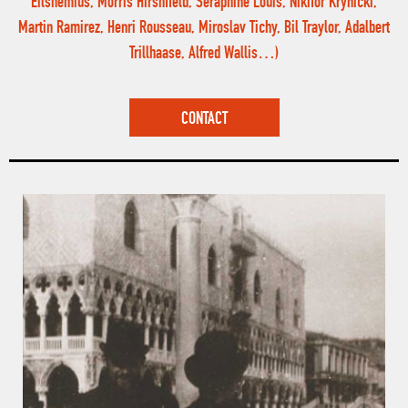
Eilshemius, Morris Hirshfield, Séraphine Louis, Nikifor Krynicki,
Martin Ramirez, Henri Rousseau, Miroslav Tichy, Bil Traylor, Adalbert
Trillhaase, Alfred Wallis…)
CONTACT