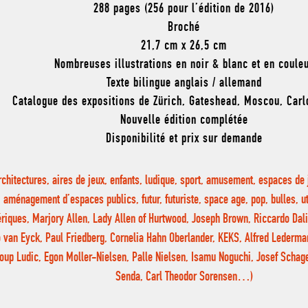
288 pages (256 pour l’édition de 2016)
Broché
21,7 cm x 26,5 cm
Nombreuses illustrations en noir & blanc et en coule
Texte bilingue anglais / allemand
Catalogue des expositions de Zürich, Gateshead, Moscou, Car
Nouvelle édition complétée
Disponibilité et prix sur demande
rchitectures, aires de jeux, enfants, ludique, sport, amusement, espaces de
aménagement d’espaces publics, futur, futuriste, space age, pop, bulles, u
riques, Marjory Allen, Lady Allen of Hurtwood, Joseph Brown, Riccardo Dalis
 van Eyck, Paul Friedberg, Cornelia Hahn Oberlander, KEKS, Alfred Lederman
oup Ludic, Egon Moller-Nielsen, Palle Nielsen, Isamu Noguchi, Josef Schage
Senda, Carl Theodor Sorensen…)