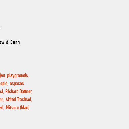
ur
low & Bonn
 jeu, playgrounds,
topie, espaces
i, Richard Dattner,
n, Alfred Trachsel,
rl, Mitsuru (Man)