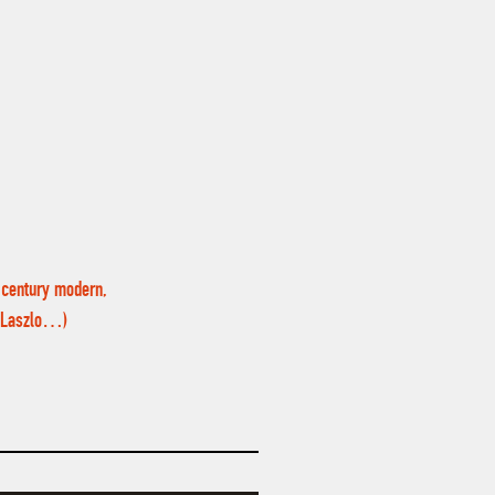
d century modern,
l Laszlo…)