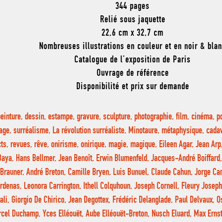
344 pages
Relié sous jaquette
22,6 cm x 32,7 cm
Nombreuses illustrations en couleur et en noir & bla
Catalogue de l’exposition de Paris
Ouvrage de référence
Disponibilité et prix sur demande
peinture, dessin, estampe, gravure, sculpture, photographie, film, cinéma, poé
age, surréalisme, La révolution surréaliste, Minotaure, métaphysique, cadav
cts, revues, rêve, onirisme, onirique, magie, magique, Eileen Agar, Jean Ar
Baya, Hans Bellmer, Jean Benoît, Erwin Blumenfeld, Jacques-André Boiffard,
Brauner, André Breton, Camille Bryen, Luis Bunuel, Claude Cahun, Jorge C
rdenas, Leonora Carrington, Ithell Colquhoun, Joseph Cornell, Fleury Josep
ali, Giorgio De Chirico, Jean Degottex, Frédéric Delanglade, Paul Delvaux, 
cel Duchamp, Yces Elléouët, Aube Elléouët-Breton, Nusch Eluard, Max Ernst,