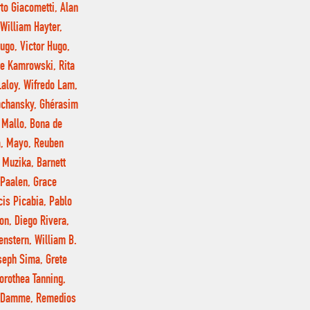
rto Giacometti, Alan
 William Hayter,
ugo, Victor Hugo,
me Kamrowski, Rita
Laloy, Wifredo Lam,
ubchansky, Ghérasim
 Mallo, Bona de
a, Mayo, Reuben
 Muzika, Barnett
Paalen, Grace
cis Picabia, Pablo
on, Diego Rivera,
enstern, William B.
seph Sima, Grete
orothea Tanning,
an Damme, Remedios