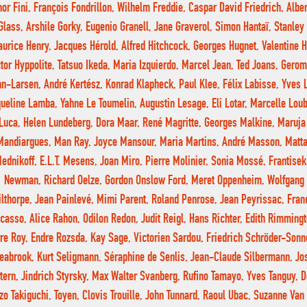
or Fini, François Fondrillon, Wilhelm Freddie, Caspar David Friedrich, Albe
Glass, Arshile Gorky, Eugenio Granell, Jane Graverol, Simon Hantaï, Stanley
urice Henry, Jacques Hérold, Alfred Hitchcock, Georges Hugnet, Valentine H
tor Hyppolite, Tatsuo Ikeda, Maria Izquierdo, Marcel Jean, Ted Joans, Gero
n-Larsen, André Kertész, Konrad Klapheck, Paul Klee, Félix Labisse, Yves 
ueline Lamba, Yahne Le Toumelin, Augustin Lesage, Eli Lotar, Marcelle Lo
Luca, Helen Lundeberg, Dora Maar, René Magritte, Georges Malkine, Maruja
Mandiargues, Man Ray, Joyce Mansour, Maria Martins, André Masson, Matt
ednikoff, E.L.T. Mesens, Joan Miro, Pierre Molinier, Sonia Mossé, Frantisek
Newman, Richard Oelze, Gordon Onslow Ford, Meret Oppenheim, Wolfgang 
ilthorpe, Jean Painlevé, Mimi Parent, Roland Penrose, Jean Peyrissac, Fran
casso, Alice Rahon, Odilon Redon, Judit Reigl, Hans Richter, Edith Rimmingt
rre Roy, Endre Rozsda, Kay Sage, Victorien Sardou, Friedrich Schröder-Sonn
eabrook, Kurt Seligmann, Séraphine de Senlis, Jean-Claude Silbermann, Jo
tern, Jindrich Styrsky, Max Walter Svanberg, Rufino Tamayo, Yves Tanguy, D
zo Takiguchi, Toyen, Clovis Trouille, John Tunnard, Raoul Ubac, Suzanne V