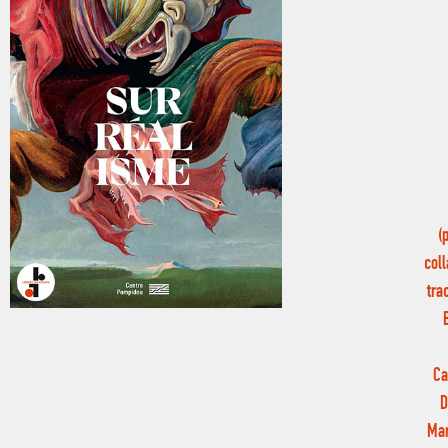
(
coll
tra
Ca
D
Mar