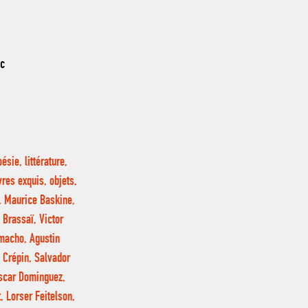
nc
sie, littérature,
res exquis, objets,
p, Maurice Baskine,
 Brassaï, Victor
amacho, Agustin
h Crépin, Salvador
Oscar Dominguez,
 Lorser Feitelson,