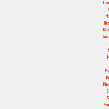
Leon
Ma
Hec
Kern
Jacq
M
Pa
Pi
Pie
S
S
Shu