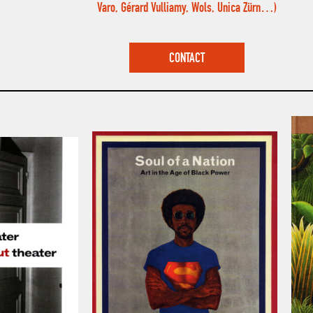
Varo, Gérard Vulliamy, Wols, Unica Zürn…)
CONTACT