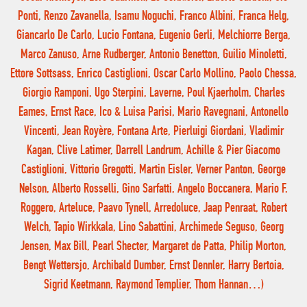
Ponti, Renzo Zavanella, Isamu Noguchi, Franco Albini, Franca Helg,
Giancarlo De Carlo, Lucio Fontana, Eugenio Gerli, Melchiorre Berga,
Marco Zanuso, Arne Rudberger, Antonio Benetton, Guilio Minoletti,
Ettore Sottsass, Enrico Castiglioni, Oscar Carlo Mollino, Paolo Chessa,
Giorgio Ramponi, Ugo Sterpini, Laverne, Poul Kjaerholm, Charles
Eames, Ernst Race, Ico & Luisa Parisi, Mario Ravegnani, Antonello
Vincenti, Jean Royère, Fontana Arte, Pierluigi Giordani, Vladimir
Kagan, Clive Latimer, Darrell Landrum, Achille & Pier Giacomo
Castiglioni, Vittorio Gregotti, Martin Eisler, Verner Panton, George
Nelson, Alberto Rosselli, Gino Sarfatti, Angelo Boccanera, Mario F.
Roggero, Arteluce, Paavo Tynell, Arredoluce, Jaap Penraat, Robert
Welch, Tapio Wirkkala, Lino Sabattini, Archimede Seguso, Georg
Jensen, Max Bill, Pearl Shecter, Margaret de Patta, Philip Morton,
Bengt Wettersjo, Archibald Dumber, Ernst Dennler, Harry Bertoia,
Sigrid Keetmann, Raymond Templier, Thom Hannan…)