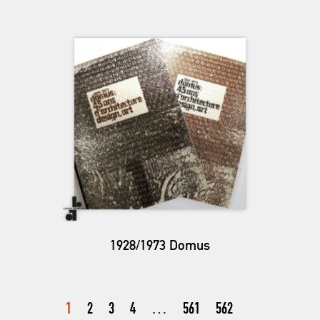
1928/1973 Domus
1
2
3
4
…
561
562