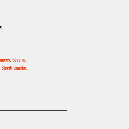
nc
mances, dessins,
 Bleistiftmaske,