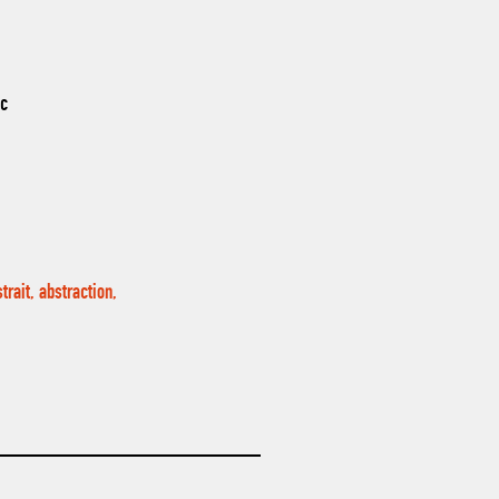
nc
rait, abstraction,