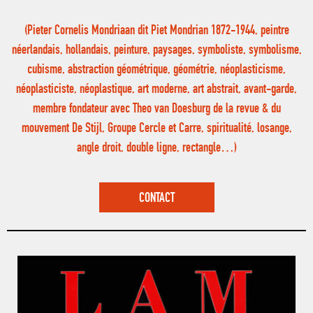
(Pieter Cornelis Mondriaan dit Piet Mondrian 1872-1944, peintre
néerlandais, hollandais, peinture, paysages, symboliste, symbolisme,
cubisme, abstraction géométrique, géométrie, néoplasticisme,
néoplasticiste, néoplastique, art moderne, art abstrait, avant-garde,
membre fondateur avec Theo van Doesburg de la revue & du
mouvement De Stijl, Groupe Cercle et Carre, spiritualité, losange,
angle droit, double ligne, rectangle…)
CONTACT