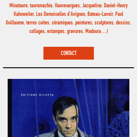
Minotaure, tauromachie, Vauvenargues, Jacqueline, Daniel-Henry
Kahnweiler, Les Demoiselles d’Avignon, Bateau-Lavoir, Paul
Guillaume, terres cuites, céramiques, peintures, sculptures, dessins,
collages, estampes, gravures, Madoura…)
CONTACT