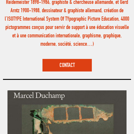
Reidemeister 1898-1986, graphiste & chercheuse allemande, et Gerd
Arntz 1900-1988, dessinateur & graphiste allemand, création de
l’ISOTYPE International System Of TYpographic Picture Education, 4000
pictogrammes conçus pour servir de support à une éducation visuelle
et à une communication internationale, graphisme, graphique,
moderne, société, science…)
CONTACT