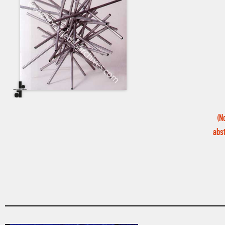
(N
abs