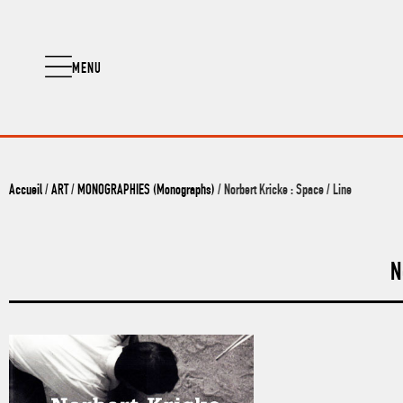
MENU
Accueil
/
ART
/
MONOGRAPHIES (Monographs)
/ Norbert Kricke : Space / Line
N