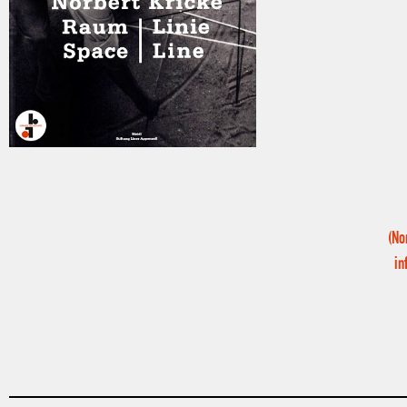
(No
in