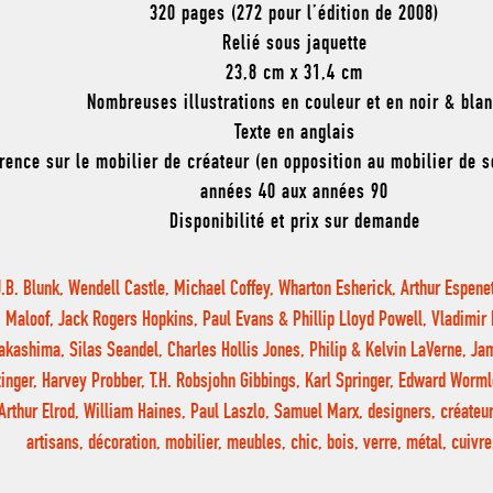
320 pages (272 pour l’édition de 2008)
Relié sous jaquette
23,8 cm x 31,4 cm
Nombreuses illustrations en couleur et en noir & bla
Texte en anglais
rence sur le mobilier de créateur (en opposition au mobilier de s
années 40 aux années 90
Disponibilité et prix sur demande
J.B. Blunk, Wendell Castle, Michael Coffey, Wharton Esherick, Arthur Espen
Maloof, Jack Rogers Hopkins, Paul Evans & Phillip Lloyd Powell, Vladimir
akashima, Silas Seandel, Charles Hollis Jones, Philip & Kelvin LaVerne, J
inger, Harvey Probber, T.H. Robsjohn Gibbings, Karl Springer, Edward Worml
Arthur Elrod, William Haines, Paul Laszlo, Samuel Marx, designers, créateur
artisans, décoration, mobilier, meubles, chic, bois, verre, métal, cuivr