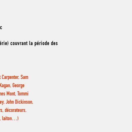
nc
érie) couvrant la période des
et Carpenter, Sam
 Kagan, George
ames Mont, Tommi
ey, John Dickinson,
s, décorateurs,
e, laiton…)