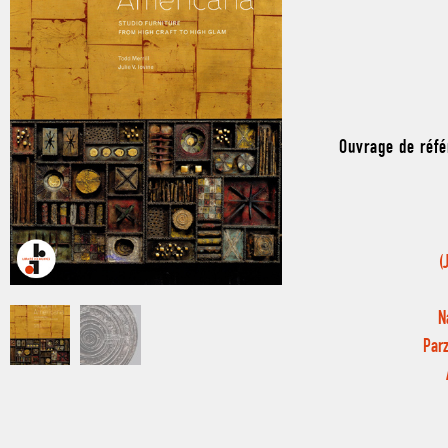
Ouvrage de réfé
(
N
Parz