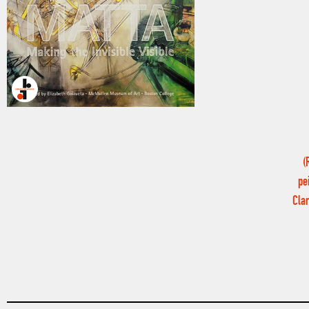
(
pe
Cla