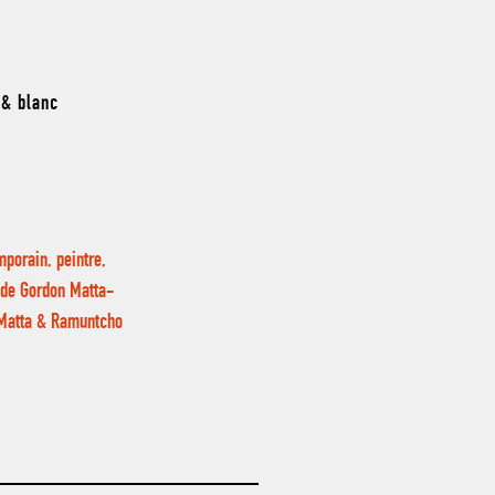
 & blanc
mporain, peintre,
e de Gordon Matta-
 Matta & Ramuntcho