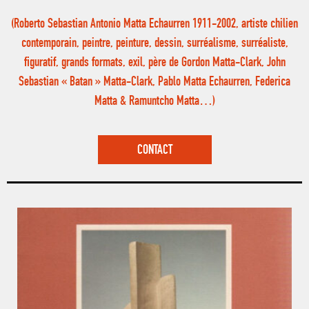
(Roberto Sebastian Antonio Matta Echaurren 1911-2002, artiste chilien
contemporain, peintre, peinture, dessin, surréalisme, surréaliste,
figuratif, grands formats, exil, père de Gordon Matta-Clark, John
Sebastian « Batan » Matta-Clark, Pablo Matta Echaurren, Federica
Matta & Ramuntcho Matta…)
CONTACT