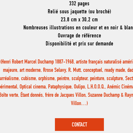
332 pages
Relié sous jaquette (ou broché)
23,8 cm x 30,2 cm
Nombreuses illustrations en couleur et en noir & bla
Ouvrage de référence
Disponibilité et prix sur demande
(Henri Robert Marcel Duchamp 1887-1968, artiste français naturalisé améri
majeure, art moderne, Rrose Selavy, R. Mutt, conceptuel, ready made, da
urréalisme, cubisme, orphisme, peintre, sculpteur, peinture, sculpture, Sec
périmental, Optical cinema, Pataphysique, Oulipo, L.H.O.O.Q., Anémic Cinéma
Boîte verte, Étant donnés, frère de Jacques Villon, Suzanne Duchamp & R
Villon…)
CONTACT