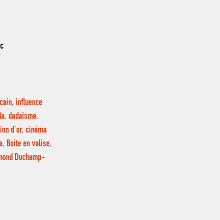
nc
cain, influence
da, dadaïsme,
tion d’or, cinéma
, Boite en valise,
aymond Duchamp-