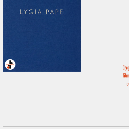
(Ly
fil
c